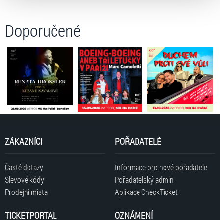
volbu můžete kdykoliv změnit v zápatí stránky v záložce
„Cookies a jejich nastavení“.
Doporučené
ZÁKAZNÍCI
POŘADATELÉ
Časté dotazy
Informace pro nové pořadatele
Slevové kódy
Pořadatelský admin
Prodejní místa
Aplikace CheckTicket
TICKETPORTAL
OZNÁMENÍ