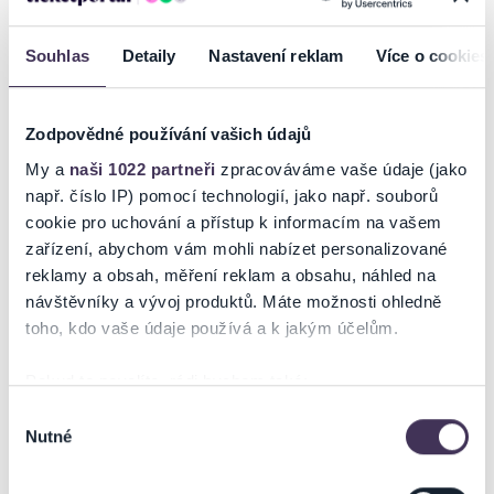
autorský repertoár. Spirituál kvartet s úctou rozvíjí odkaz svých
předchůdců a zároveň mu dodává nový zvuk, energii a osobitý
Souhlas
Detaily
Nastavení reklam
Více o cookies
hudební výraz.
Přijďte si užít večer plný krásných melodií, precizních vokálů a písní,
které spojují generace posluchačů.
Zodpovědné používání vašich údajů
Číst více
My a
naši 1022 partneři
zpracováváme vaše údaje (jako
např. číslo IP) pomocí technologií, jako např. souborů
Vstupenky můžete zakoupit
on-line - eTickets, k dispozici je i prodejna
cookie pro uchování a přístup k informacím na vašem
KIC Benešov a prodejní místa Ticketportal.cz.
Ticketportal je zárukou pravosti vstupenek
zařízení, abychom vám mohli nabízet personalizované
reklamy a obsah, měření reklam a obsahu, náhled na
BENEŠOVSKÁ VSTUPENKA
Na stránkách společnosti Ticketportal si vždy zakoupíte
návštěvníky a vývoj produktů. Máte možnosti ohledně
originální vstupenky.
toho, kdo vaše údaje používá a k jakým účelům.
Ticketportal nemůže zaručit pravost vstupenek
zakoupených na přeprodejních portálech. Ticketportal s
Pokud to povolíte, rádi bychom také:
těmito společnostmi nemá nic společného a tento
Shromažďovali informace o vaší geografické poloze,
způsob přeprodávání vstupenek nepodporuje.
Výběr
Nutné
které mohou být přesné na několik metrů
souhlasu
Portál Ticketportal.cz je online tržištěm.
Smlouvu o účasti
Identifikovali vaše zařízení pomocí aktivního
na akci uzavíráte přímo s pořadatelem, jehož údaje jsou
skenování pro konkrétní charakteristiky (otisk prstu)