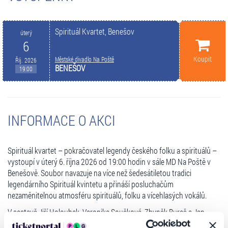
Spirituál Kvartet, Benešov
úterý
6
Koupit
Městské divadlo Na Poště
Říj. 2026
BENEŠOV
19:00
INFORMACE O AKCI
Spirituál kvartet – pokračovatel legendy českého folku a spirituálů –
vystoupí v úterý 6. října 2026 od 19:00 hodin v sále MD Na Poště v
Benešově. Soubor navazuje na více než šedesátiletou tradici
legendárního Spirituál kvintetu a přináší posluchačům
nezaměnitelnou atmosféru spirituálů, folku a vícehlasých vokálů.
V sestavě Jiří Holoubek, Veronika Součková, Zbyněk Bureš a Jan
Janda zazní jak známé písně prověřené desetiletími, tak i nový