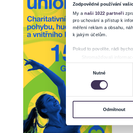
Zodpovědné používání vaši
My a
naši 1022 partneři
zpra
pro uchování a přístup k in
měření reklam a obsahu, náh
k jakým účelům.
Pokud to povolíte, rádi bych
Shromažďovali informace
Identifikovali vaše zaříz
Výběr
Zjistěte více o tom, jak zpr
Nutné
souhlasu
můžete kdykoliv změnit nebo 
Na těchto stránkách využívám
informace o vašem zařízení 
osobní údaje. Získané infor
Odmítnout
Tyto informace můžeme také s
zkombinovat s dalšími informa
Jaké typy cookies používáme,