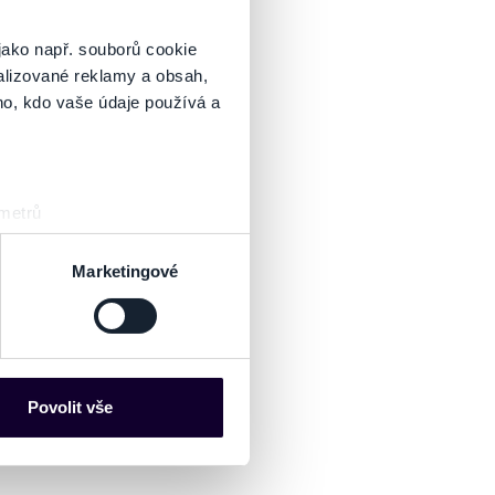
jako např. souborů cookie
alizované reklamy a obsah,
ho, kdo vaše údaje používá a
 metrů
sk prstu)
 podrobnostmi
. Svůj souhlas
Marketingové
es“), které mohou sbírat
ce mohou představovat
nalizaci obsahu a reklam.
Povolit vše
Partneři tyto údaje mohou
 že používáte jejich služby.
lušné varianty. Svoji volbu