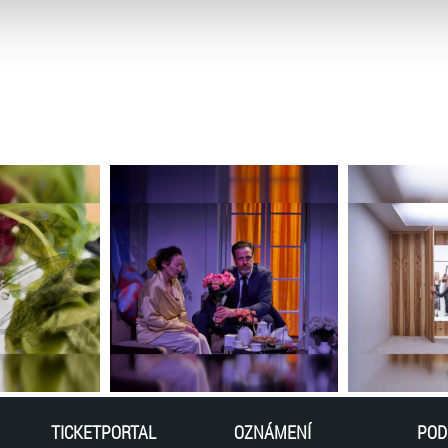
atí stránky v záložce „Cookies a jejich nastavení“.
TICKETPORTAL
OZNÁMENÍ
POD