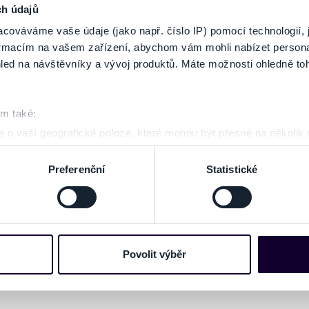
ch údajů
cováváme vaše údaje (jako např. číslo IP) pomocí technologií, 
formacím na vašem zařízení, abychom vám mohli nabízet person
led na návštěvníky a vývoj produktů. Máte možnosti ohledně to
om také:
 o vaší geografické poloze, které mohou být přesné na několik
ení pomocí aktivního skenování pro konkrétní charakteristiky (oti
acováváme vaše osobní údaje, a nastavte si předvolby v
části s
Preferenční
Statistické
odvolat v části Prohlášení o souborech cookie.
e soubory cookies a další obdobné technologie (dále jen „cooki
nebo vaší aktivitě na našich webových stránkách. Tyto informa
mace používáme např. k analýze návštěvnosti webu nebo k perso
Povolit výběr
dílet se svými partnery pro sociální média, inzerci a analýzy. 
cemi, které jste jim poskytli nebo které získali v důsledku toho,
 naleznete níže. Možnosti zpracování upravíte zaškrtnutím přís