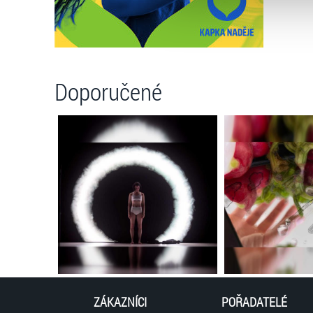
můžete kdykoliv změnit v záp
Doporučené
ZÁKAZNÍCI
POŘADATELÉ