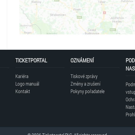
TICKETPORTAL
OZNÁMENÍ
POD
NAS
Kariéra
Tiskové zprávy
Logo manuál
Změny a zrušení
Podm
Kontakt
Pokyny pořadatele
vstu
Ochr
Nast
Prohl