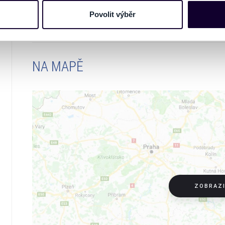
nebo vaší aktivitě na našich webových stránkách. Tyto informa
www.ticketportal.cz pouze výrobky nebo služb
mace používáme např. k analýze návštěvnosti webu nebo k perso
Povolit výběr
unie.
dílet se svými partnery pro sociální média, inzerci a analýzy. 
cemi, které jste jim poskytli nebo které získali v důsledku toho,
 naleznete níže. Možnosti zpracování upravíte zaškrtnutím přís
atí stránky v záložce „Cookies a jejich nastavení“.
NA MAPĚ
ZOBRAZ