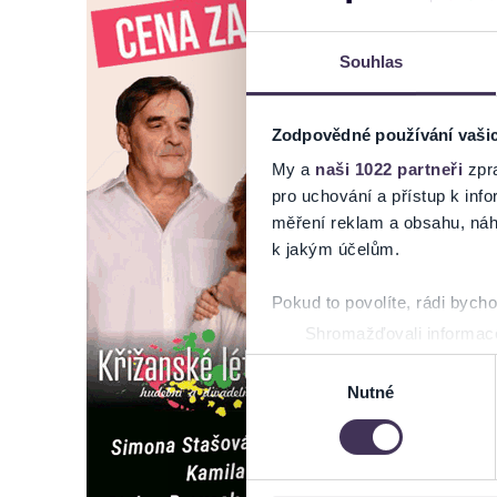
Souhlas
Zodpovědné používání vaši
My a
naši 1022 partneři
zpra
pro uchování a přístup k in
měření reklam a obsahu, náh
k jakým účelům.
Pokud to povolíte, rádi bych
Shromažďovali informace
Identifikovali vaše zaříz
Výběr
Zjistěte více o tom, jak zpr
Nutné
souhlasu
můžete kdykoliv změnit nebo 
Na těchto stránkách využívám