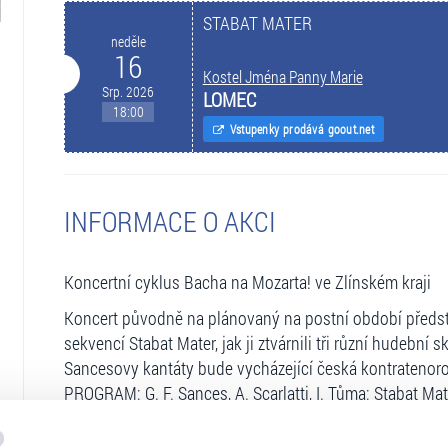
STABAT MATER
neděle
16
Kostel Jména Panny Marie
Srp. 2026
LOMEC
18:00
Vstupenky prodává goout.net
INFORMACE O AKCI
Koncertní cyklus Bacha na Mozarta! ve Zlínském kraji
Koncert původně na plánovaný na postní období předst
sekvencí Stabat Mater, jak ji ztvárnili tři různí hudební sk
Sancesovy kantáty bude vycházející česká kontratenoro
PROGRAM: G. F. Sances, A. Scarlatti, I. Tůma: Stabat Mat
ÚČINKUJÍ:
Czech Ensemble Baroque