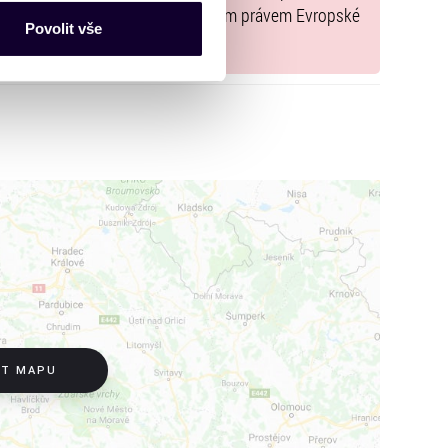
ce mohou představovat
y, jež jsou v souladu s použitelným právem Evropské
nalizaci obsahu a reklam.
Povolit vše
Partneři tyto údaje mohou
 že používáte jejich služby.
lušné varianty. Svoji volbu
IT MAPU