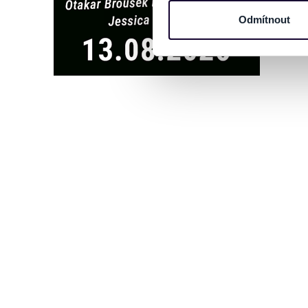
informace o vašem zařízení 
osobní údaje. Získané infor
Odmítnout
Tyto informace můžeme také s
zkombinovat s dalšími informa
Jaké typy cookies používáme,
můžete kdykoliv změnit v záp