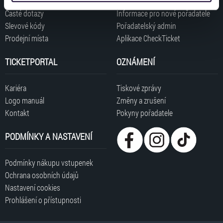
získali v důsledku toho, že používáte jejich služby. Jaké
Časté dotazy
Informace pro nové pořadatele
typy cookies používáme, naleznete níže. Možnosti
Slevové kódy
Pořadatelský admin
zpracování upravíte zaškrtnutím příslušné varianty. Svoji
Prodejní místa
Aplikace CheckTicket
volbu můžete kdykoliv změnit v zápatí stránky v záložce
„Cookies a jejich nastavení“.
TICKETPORTAL
OZNÁMENÍ
Kariéra
Tiskové zprávy
Logo manuál
Změny a zrušení
Kontakt
Pokyny pořadatele
PODMÍNKY A NASTAVENÍ
Podmínky nákupu vstupenek
Ochrana osobních údajů
Nastavení cookies
Prohlášení o přístupnosti