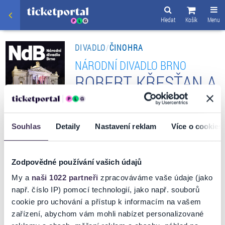
Hledat
Košík
Menu
DIVADLO
/
ČINOHRA
NÁRODNÍ DIVADLO BRNO
ROBERT KŘESŤAN A
DRUHÁ TRÁVA
Souhlas
Detaily
Nastavení reklam
Více o cookies
VSTUPENKY
Zodpovědné používání vašich údajů
My a
naši 1022 partneři
zpracováváme vaše údaje (jako
např. číslo IP) pomocí technologií, jako např. souborů
cookie pro uchování a přístup k informacím na vašem
zařízení, abychom vám mohli nabízet personalizované