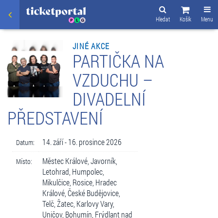
Hledat
Košík
Menu
JINÉ AKCE
PARTIČKA NA
VZDUCHU –
DIVADELNÍ
PŘEDSTAVENÍ
14. září - 16. prosince 2026
Datum:
Městec Králové, Javorník,
Místo:
Letohrad, Humpolec,
Mikulčice, Rosice, Hradec
Králové, České Budějovice,
Telč, Žatec, Karlovy Vary,
Uničov, Bohumín, Frýdlant nad