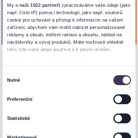
Partička na vzduchu – Divadelní
My a
naši 1022 partneři
zpracováváme vaše údaje (jako
úterý
představení
např. číslo IP) pomocí technologií, jako např. souborů
6
cookie pro uchování a přístup k informacím na vašem
Kulturní dům Mikulčice
KOUPIT
MIKULČICE
Říj. 2026
zařízení, abychom vám mohli nabízet personalizované
goout.net
19:00
reklamy a obsah, měření reklam a obsahu, náhled na
Vstupenky prodává goout.net
návštěvníky a vývoj produktů. Máte možnosti ohledně
toho, kdo vaše údaje používá a k jakým účelům.
Zobrazit další
Pokud to povolíte, rádi bychom také:
Shromažďovali informace o vaší geografické poloze,
Výběr
Nutné
které mohou být přesné na několik metrů
souhlasu
Identifikovali vaše zařízení pomocí aktivního
INFORMACE O AKCI
skenování pro konkrétní charakteristiky (otisk prstu)
Preferenční
Zjistěte více o tom, jak zpracováváme vaše osobní
údaje, a nastavte si předvolby v
části s podrobnostmi
.
Varování Ministerstva zdravotnictví: Partička na vzduchu Vám může
Statistické
Svůj souhlas můžete kdykoliv změnit nebo odvolat v
nenávratně zlepšit náladu.
části Prohlášení o souborech cookie.
To je improvizační show Partička s Michalem Suchánkem, Richardem
Marketingové