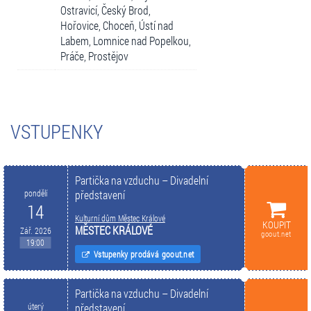
Ostravicí, Český Brod,
Hořovice, Choceň, Ústí nad
Labem, Lomnice nad Popelkou,
Práče, Prostějov
VSTUPENKY
Partička na vzduchu – Divadelní
pondělí
představení
14
Kulturní dům Městec Králové
KOUPIT
MĚSTEC KRÁLOVÉ
Zář. 2026
goout.net
19:00
Vstupenky prodává goout.net
Partička na vzduchu – Divadelní
úterý
představení