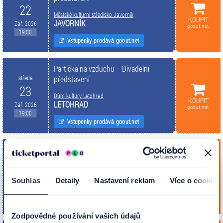
22
Městské kulturní středisko Javorník
KOUPIT
JAVORNÍK
Zář. 2026
goout.net
19:00
Vstupenky prodává goout.net
Partička na vzduchu – Divadelní
středa
představení
23
Dům kultury Letohrad
KOUPIT
LETOHRAD
Zář. 2026
goout.net
19:00
Vstupenky prodává goout.net
Partička na vzduchu – Divadelní
pondělí
představení
5
Kino Humpolec
Souhlas
Detaily
Nastavení reklam
Více o cookies
KOUPIT
HUMPOLEC
Říj. 2026
goout.net
19:00
Vstupenky prodává goout.net
Zodpovědné používání vašich údajů