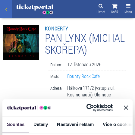
Hledat
Košík
Menu
KONCERTY
PAN LYNX (MICHAL
SKOŘEPA)
12. listopadu 2026
Datum:
Bounty Rock Cafe
Místo:
Hálkova 171/2 (vstup z ul.
Adresa:
Kosmonautů), Olomouc
Souhlas
Detaily
Nastavení reklam
Více o cookies
VSTUPENKY