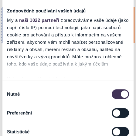
Zodpovědné používání vašich údajů
Pan Lynx (Michal Skořepa)
čtvrtek
12
My a
naši 1022 partneři
zpracováváme vaše údaje (jako
např. číslo IP) pomocí technologií, jako např. souborů
Koupit
Bounty Rock Cafe
Lis. 2026
OLOMOUC
cookie pro uchování a přístup k informacím na vašem
20:00
zařízení, abychom vám mohli nabízet personalizované
reklamy a obsah, měření reklam a obsahu, náhled na
návštěvníky a vývoj produktů. Máte možnosti ohledně
NA MAPĚ
toho, kdo vaše údaje používá a k jakým účelům.
Pokud to povolíte, rádi bychom také:
Shromažďovali informace o vaší geografické poloze,
Výběr
Nutné
které mohou být přesné na několik metrů
souhlasu
Identifikovali vaše zařízení pomocí aktivního
skenování pro konkrétní charakteristiky (otisk prstu)
Preferenční
ZOBRAZIT MAPU
Zjistěte více o tom, jak zpracováváme vaše osobní
údaje, a nastavte si předvolby v
části s podrobnostmi
.
Statistické
Svůj souhlas můžete kdykoliv změnit nebo odvolat v