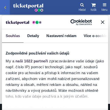
Hledat
Košík
Menu
SPORT
/
BASKETBALL
PUMPA BASKET BRNO
Souhlas
Detaily
Nastavení reklam
Více o cookies
PUMPA BASKET
BRNO – BK OPAVA
Zodpovědné používání vašich údajů
My a
naši 1022 partneři
zpracováváme vaše údaje (jako
např. číslo IP) pomocí technologií, jako např. souborů
cookie pro uchování a přístup k informacím na vašem
VSTUPENKY
zařízení, abychom vám mohli nabízet personalizované
reklamy a obsah, měření reklam a obsahu, náhled na
návštěvníky a vývoj produktů. Máte možnosti ohledně
toho, kdo vaše údaje používá a k jakým účelům.
Pokud to povolíte, rádi bychom také: