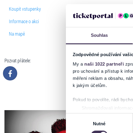
Koupit vstupenky
Informace o akci
Na mapě
Souhlas
Zodpovědné používání vaši
Pozvat přátele:
My a
naši 1022 partneři
zpra
pro uchování a přístup k in
měření reklam a obsahu, náh
k jakým účelům.
Pokud to povolíte, rádi bych
Shromažďovali informace
Identifikovali vaše zaříz
Výběr
Zjistěte více o tom, jak zpr
Nutné
souhlasu
můžete kdykoliv změnit nebo 