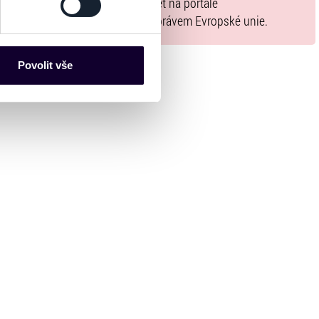
ízení EU 2022/2065 zavázal nabízet na portále
ež jsou v souladu s použitelným právem Evropské unie.
es“), které mohou sbírat
ce mohou představovat
nalizaci obsahu a reklam.
Povolit vše
Partneři tyto údaje mohou
 že používáte jejich služby.
lušné varianty. Svoji volbu