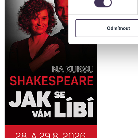
Na těchto stránkách využívám
informace o vašem zařízení 
osobní údaje. Získané infor
Odmítnout
Tyto informace můžeme také s
zkombinovat s dalšími informa
Jaké typy cookies používáme,
můžete kdykoliv změnit v záp