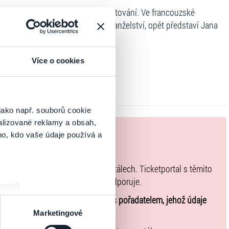
i pro uspořádání vzájemného zúčtování. Ve francouzské
o úspěšné inscenaci Otevřené manželství, opět představí Jana
Více o cookies
jako např. souborů cookie
alizované reklamy a obsah,
ho, kdo vaše údaje používá a
oupíte originální vstupenky.
koupených na přeprodejních portálech. Ticketportal s těmito
ob přeprodávání vstupenek nepodporuje.
 metrů
sk prstu)
 účasti na akci uzavíráte přímo s pořadatelem, jehož údaje
 podrobnostmi
. Svůj souhlas
Marketingové