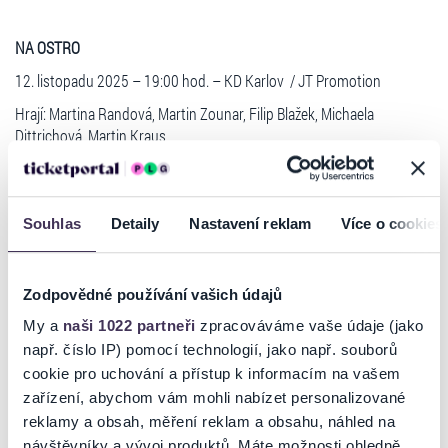
NA OSTRO
12. listopadu 2025 – 19:00 hod. – KD Karlov / JT Promotion
Hrají: Martina Randová, Martin Zounar, Filip Blažek, Michaela
Dittrichová, Martin Kraus
Komedie s nečekaným příběhem lásky a překvapivým happy-endem.
Manželé Rollie a Dafné se shodou okolností dostanou do tíživé
životní situace. Za každou cenu potřebují peníze, stejně jako jejich
Souhlas
Detaily
Nastavení reklam
Více o cookies
rodinný přítel – zkrachovalý kameraman Alex. Jak se ale od
pomyslného dna odrazit? Při náhodném setkání s neúspěšnou leč
krásnou herečkou se zrodí nápad: natočit film pro dospělé...
Zodpovědné používání vašich údajů
Vstupenky můžete zakoupit on-line - eTickets, k dispozici je i prodejna
My a
naši 1022 partneři
zpracováváme vaše údaje (jako
KIC Benešov a prodejní místa Ticketportal.cz.
Číst více
např. číslo IP) pomocí technologií, jako např. souborů
BENEŠOVSKÁ VSTUPENKA
cookie pro uchování a přístup k informacím na vašem
zařízení, abychom vám mohli nabízet personalizované
Ticketportal je zárukou pravosti vstupenek
reklamy a obsah, měření reklam a obsahu, náhled na
návštěvníky a vývoj produktů. Máte možnosti ohledně