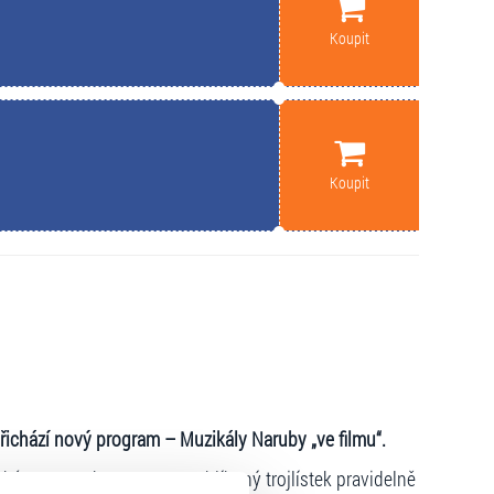
Koupit
Koupit
řichází nový program – Muzikály Naruby „ve filmu“.
é Lucerny, kam se tento oblíbený trojlístek pravidelně