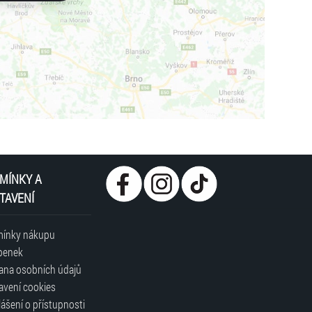
MÍNKY A
TAVENÍ
ínky nákupu
penek
ana osobních údajů
avení cookies
ášení o přístupnosti