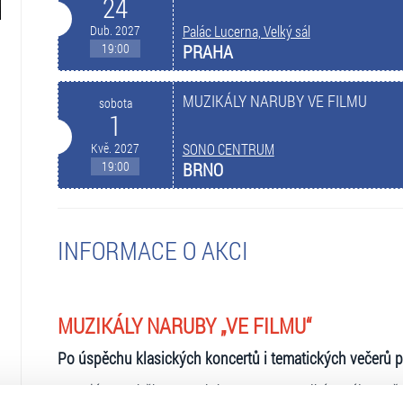
24
Dub. 2027
Palác Lucerna, Velký sál
19:00
PRAHA
MUZIKÁLY NARUBY VE FILMU
sobota
1
Kvě. 2027
SONO CENTRUM
19:00
BRNO
INFORMACE O AKCI
MUZIKÁLY NARUBY „VE FILMU“
Po úspěchu klasických koncertů i tematických večerů p
Premiéra proběhne 24. dubna 2027 ve Velkém sále pražsk