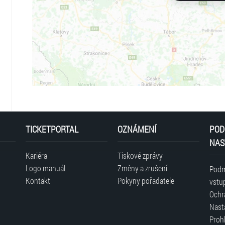
TICKETPORTAL
OZNÁMENÍ
POD
NAS
Kariéra
Tiskové zprávy
Logo manuál
Změny a zrušení
Podm
Kontakt
Pokyny pořadatele
vstu
Ochr
Nast
Prohl