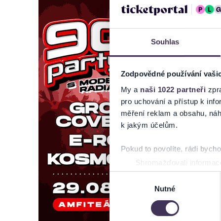
Souhlas
Zodpovědné používání vaši
My a
naši 1022 partneři
zpra
pro uchování a přístup k in
měření reklam a obsahu, náh
k jakým účelům.
Pokud to povolíte, rádi bych
Shromažďovali informace
Identifikovali vaše zaříz
Výběr
Zjistěte více o tom, jak zpr
Nutné
souhlasu
můžete kdykoliv změnit nebo 