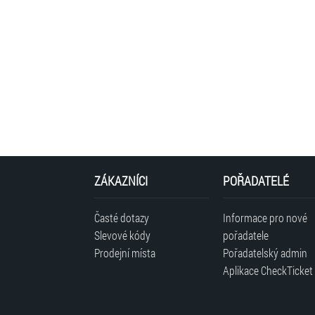
ZÁKAZNÍCI
POŘADATELÉ
Časté dotazy
Informace pro nové
Slevové kódy
pořadatele
Prodejní místa
Pořadatelský admin
Aplikace CheckTicket