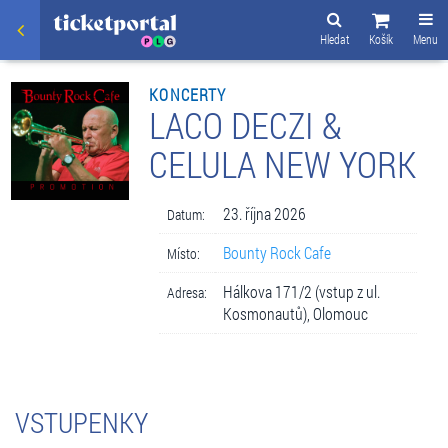
Hledat
Košík
Menu
KONCERTY
LACO DECZI &
CELULA NEW YORK
23. října 2026
Datum:
Bounty Rock Cafe
Místo:
Hálkova 171/2 (vstup z ul.
Adresa:
Kosmonautů), Olomouc
VSTUPENKY