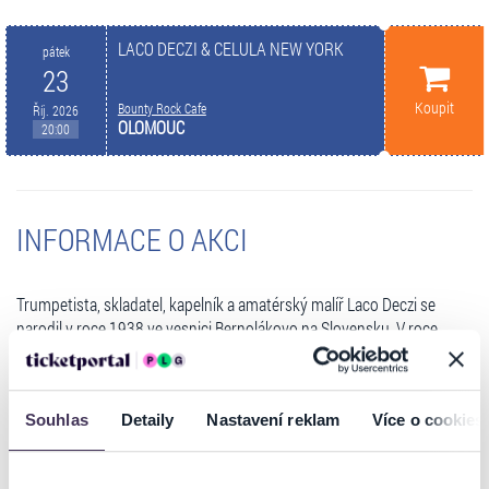
LACO DECZI & CELULA NEW YORK
pátek
23
Koupit
Bounty Rock Cafe
Říj. 2026
OLOMOUC
20:00
INFORMACE O AKCI
Trumpetista, skladatel, kapelník a amatérský malíř Laco Deczi se
narodil v roce 1938 ve vesnici Bernolákovo na Slovensku. V roce
1962 odešel z Bratislavy do Prahy kde působil až do své emigrace v
roce 1985. Po několika měsících strávených v Západním Německu
nakonec definitivně zakotvil ve Spojených státech kde žije do teď.
Souhlas
Detaily
Nastavení reklam
Více o cookies
Muzika
Zájem o hraní na trumpetu projevil už na základní škole po vzoru