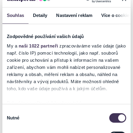
„Mateřídouško vlasti naší milé,
vy prosté naše pověsti!
natrhal jsem tě na dávné mohyle –
Souhlas
Detaily
Nastavení reklam
Více o cookies
komu mám tebe přinésti?“
Kdo by neznal Erbenovu „Kytici“?!
Zodpovědné používání vašich údajů
Místy až horrorové příběhy o vině a trestu z dob dávno minulých.
My a
naši 1022 partneři
zpracováváme vaše údaje (jako
Znají je lidé ale skutečně? Diváci se vydají na expedici do hlubin
např. číslo IP) pomocí technologií, jako např. souborů
jedné z nejslavnějších básnický sbírek české literatury a seznámí se
cookie pro uchování a přístup k informacím na vašem
zblízka s ženou proměňující se ve Vrbu, dívkou, která v očekávání
zařízení, abychom vám mohli nabízet personalizované
milého šije
Svatební košile
,
Vodníkem
, matkou doprovázející svou
dceru na popravu, chudou vdovou hledající
Poklad
a mnoha dalšími
reklamy a obsah, měření reklam a obsahu, náhled na
postavami tohoto kaleidoskopu plného obrazů a dramatických
návštěvníky a vývoj produktů. Máte možnosti ohledně
situací.
toho, kdo vaše údaje používá a k jakým účelům.
Pokud to povolíte, rádi bychom také:
Shromažďovali informace o vaší geografické poloze,
Výběr
Ticketportal je zárukou pravosti
Nutné
které mohou být přesné na několik metrů
souhlasu
vstupenek
Identifikovali vaše zařízení pomocí aktivního
skenování pro konkrétní charakteristiky (otisk prstu)