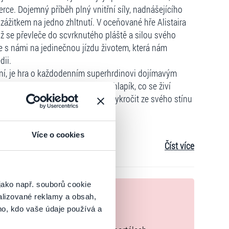
erce. Dojemný příběh plný vnitřní síly, nadnášejícího
zážitkem na jedno zhltnutí. V oceňované hře Alistaira
ž se převleče do scvrknutého pláště a silou svého
e s námi na jedinečnou jízdu životem, která nám
dii.
ční, je hra o každodenním superhrdinovi dojímavým
eho hrdinou je Mark, obyčejný chlapík, co se živí
ery. Již brzy však bude muset vykročit ze svého stínu
anželství začne rozpadat.
Více o cookies
Číst více
jako např. souborů cookie
nek
alizované reklamy a obsah,
ho, kdo vaše údaje používá a
zakoupíte originální vstupenky.