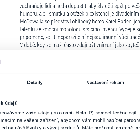
zachraňuje lidi a nedá dopustit, aby šly děti spát po več
humoru, ale i smutku a otázek o existenci je divadelním 
McDowalla se představí oblíbený herec Karel Roden, jen
talentu se zmocní monologu sršícího invencí. Vydejte s
připomene, že i ti neporazitelní nejsou imunní vůči tragé
V době, kdy se muži často zdají být vnímaní jako zbyte
příběhem, i když se sentimentalitě vyhýbá jen o chlup. J
prodejem. Jednoho dne střetne ženu a stane se otcem dc
a stát se kapitánem Skvěloušem, hlavně když se jeho m
Kapitán Skvělouš
Detaily
Nastavení reklam
Režie: Jakub Nvota
Text: Alistair McDowall
Překlad: Jakub Štrom
ch údajů
Účinkuje: Karel Roden
cováváme vaše údaje (jako např. číslo IP) pomocí technologií, 
Ticketportal je zárukou pravosti vstupe
Scéna a kostýmy: Miriam Struhárová
formacím na vašem zařízení, abychom vám mohli nabízet person
Hudba: Mario Buzzi
led na návštěvníky a vývoj produktů. Máte možnosti ohledně to
Na stránkách společnosti Ticketportal si vždy 
Asistent produkce: Veronika Trubačová