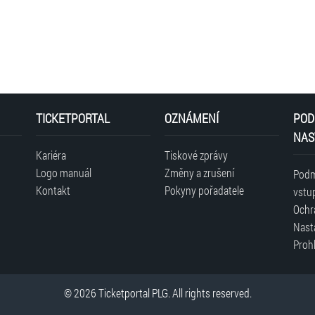
TICKETPORTAL
OZNÁMENÍ
POD
NAS
Kariéra
Tiskové zprávy
Logo manuál
Změny a zrušení
Podm
Kontakt
Pokyny pořadatele
vstu
Ochr
Nast
Prohl
© 2026 Ticketportal PLG. All rights reserved.