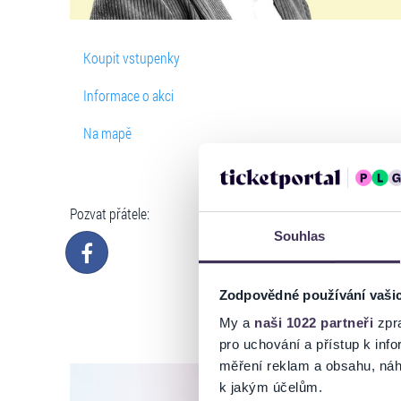
Koupit vstupenky
Informace o akci
Na mapě
Pozvat přátele:
Souhlas
Zodpovědné používání vaši
My a
naši 1022 partneři
zpra
pro uchování a přístup k in
měření reklam a obsahu, náh
k jakým účelům.