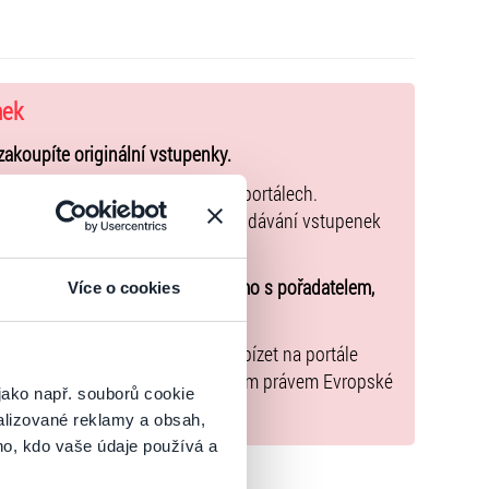
nek
zakoupíte originální vstupenky.
k zakoupených na přeprodejních portálech.
společného a tento způsob přeprodávání vstupenek
u o účasti na akci uzavíráte přímo s pořadatelem,
Více o cookies
nařízení EU 2022/2065 zavázal nabízet na portále
y, jež jsou v souladu s použitelným právem Evropské
jako např. souborů cookie
alizované reklamy a obsah,
ho, kdo vaše údaje používá a