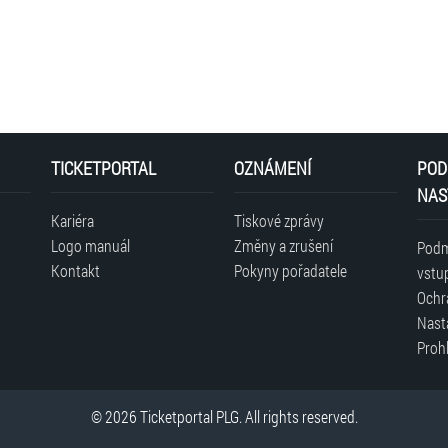
TICKETPORTAL
OZNÁMENÍ
POD
NAS
Kariéra
Tiskové zprávy
Logo manuál
Změny a zrušení
Podm
Kontakt
Pokyny pořadatele
vstu
Ochr
Nast
Prohl
© 2026 Ticketportal PLG. All rights reserved.