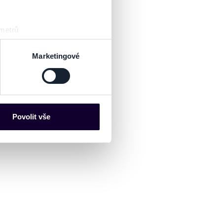
 metrů
sk prstu)
 podrobnostmi
. Svůj souhlas
Marketingové
es“), které mohou sbírat
ce mohou představovat
nalizaci obsahu a reklam.
Povolit vše
Partneři tyto údaje mohou
 že používáte jejich služby.
lušné varianty. Svoji volbu