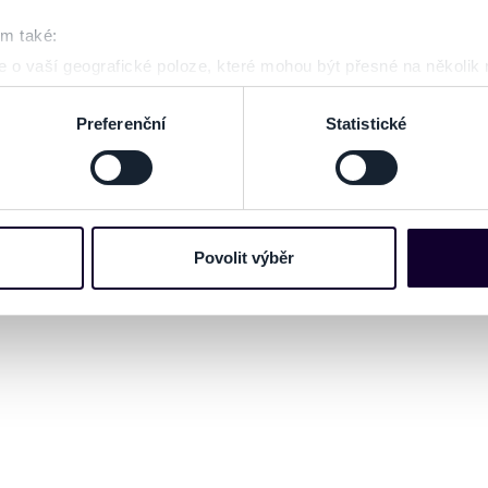
om také:
 o vaší geografické poloze, které mohou být přesné na několik
ení pomocí aktivního skenování pro konkrétní charakteristiky (oti
acováváme vaše osobní údaje, a nastavte si předvolby v
části s
Preferenční
Statistické
odvolat v části Prohlášení o souborech cookie.
e soubory cookies a další obdobné technologie (dále jen „cooki
nebo vaší aktivitě na našich webových stránkách. Tyto informa
mace používáme např. k analýze návštěvnosti webu nebo k perso
Povolit výběr
dílet se svými partnery pro sociální média, inzerci a analýzy. 
cemi, které jste jim poskytli nebo které získali v důsledku toho,
 naleznete níže. Možnosti zpracování upravíte zaškrtnutím přís
atí stránky v záložce „Cookies a jejich nastavení“.