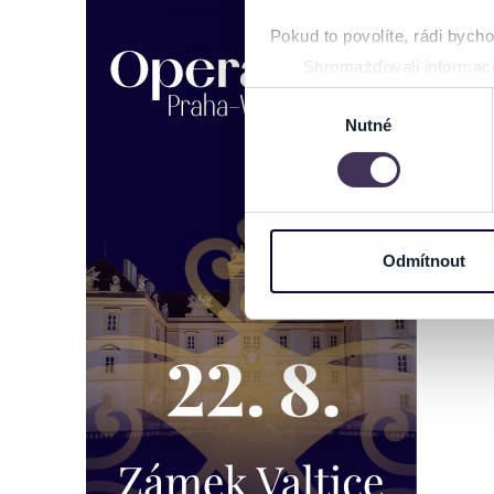
Pokud to povolíte, rádi bych
Shromažďovali informace
Identifikovali vaše zaříz
Výběr
Zjistěte více o tom, jak zpr
Nutné
souhlasu
můžete kdykoliv změnit nebo 
Na těchto stránkách využívám
informace o vašem zařízení 
osobní údaje. Získané infor
Odmítnout
Tyto informace můžeme také s
zkombinovat s dalšími informa
Jaké typy cookies používáme,
můžete kdykoliv změnit v záp