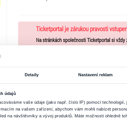
Ticketportal je zárukou pravosti vstupe
Na stránkách společnosti Ticketportal si vždy 
Ticketportal nemůže zaručit pravost vstupene
Ticketportal s těmito společnostmi nemá nic 
nepodporuje.
Portál Ticketportal.cz je online tržištěm.
Smlouv
Detaily
Nastavení reklam
jehož údaje jsou uvedeny přímo v košíku.
Pořadatel se ve smyslu čl. 30 odst. 1 písm. e) 
ch údajů
www.ticketportal.cz pouze výrobky nebo služb
cováváme vaše údaje (jako např. číslo IP) pomocí technologií, 
unie.
formacím na vašem zařízení, abychom vám mohli nabízet person
led na návštěvníky a vývoj produktů. Máte možnosti ohledně to