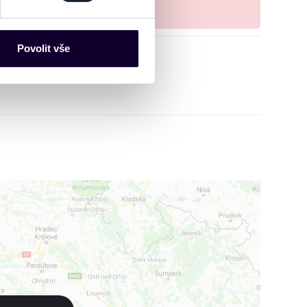
es“), které mohou sbírat
ce mohou představovat
nalizaci obsahu a reklam.
Povolit vše
Partneři tyto údaje mohou
 že používáte jejich služby.
lušné varianty. Svoji volbu