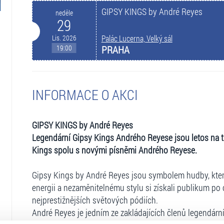
GIPSY KINGS by André Reyes
neděle
29
Lis. 2026
Palác Lucerna, Velký sál
19:00
PRAHA
INFORMACE O AKCI
GIPSY KINGS by André Reyes
Legendární Gipsy Kings Andrého Reyese jsou letos na tur
Kings spolu s novými písněmi Andrého Reyese.
Gipsy Kings by André Reyes jsou symbolem hudby, která 
energii a nezaměnitelnému stylu si získali publikum po 
nejprestižnějších světových pódiích.
André Reyes je jedním ze zakládajících členů legendár