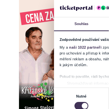
Souhlas
Zodpovědné používání vaši
My a
naši 1022 partneři
zpra
pro uchování a přístup k in
měření reklam a obsahu, náh
k jakým účelům.
Pokud to povolíte, rádi bych
Shromažďovali informace
Identifikovali vaše zaříz
Výběr
Zjistěte více o tom, jak zpr
Nutné
souhlasu
můžete kdykoliv změnit nebo 