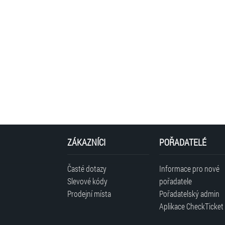
ZÁKAZNÍCI
POŘADATELÉ
Časté dotazy
Informace pro nové
Slevové kódy
pořadatele
Prodejní místa
Pořadatelský admin
Aplikace CheckTicket