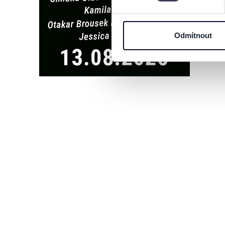
Na těchto stránkách využívám
informace o vašem zařízení 
osobní údaje. Získané infor
Odmítnout
Tyto informace můžeme také s
zkombinovat s dalšími informa
Jaké typy cookies používáme,
můžete kdykoliv změnit v záp