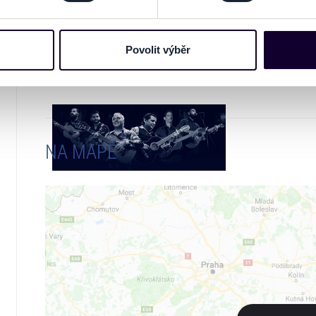
unie.
e soubory cookies a další obdobné technologie (dále jen „cooki
nebo vaší aktivitě na našich webových stránkách. Tyto informa
mace používáme např. k analýze návštěvnosti webu nebo k perso
Povolit výběr
GALERIE
dílet se svými partnery pro sociální média, inzerci a analýzy. 
cemi, které jste jim poskytli nebo které získali v důsledku toho,
 naleznete níže. Možnosti zpracování upravíte zaškrtnutím přís
atí stránky v záložce „Cookies a jejich nastavení“.
NA MAPĚ