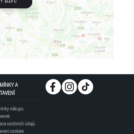
IT MAPU
MÍNKY A
TAVENÍ
ínky nákupu
penek
ana osobních údajů
avení cookies