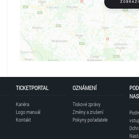
ZOBRAZ
TICKETPORTAL
OZNÁMENÍ
POD
NAS
Kariéra
Tiskové zprávy
Logo manuál
Změny a zrušení
Podm
Kontakt
Pokyny pořadatele
vstu
Ochr
Nast