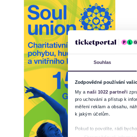
Souhlas
Zodpovědné používání vaši
My a
naši 1022 partneři
zpra
pro uchování a přístup k in
měření reklam a obsahu, náh
k jakým účelům.
Pokud to povolíte, rádi bych