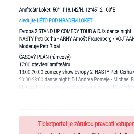
Amfiteátr Loket: 50°11'18.142"N, 12°45'12.109"E
sledujte LÉTO POD HRADEM LOKET!
Evropa 2 STAND UP COMEDY TOUR & DJ's dance night
NASTY Petr Cerha • ARNY Arnošt Frauenberg • VOJTAA
Moderuje Petr Říbal
ČASOVÝ PLÁN (rámcový)
17:00
otevření amfiteátru
18:00-20:00
comedy show Evropy 2: NASTY Petr Cerha 
20:00-23:00
dance night: DJ Andrea Pomeje • Michael Bu
FB event:
https://www.facebook.com/events/15721589
VSTUPNÉ: 790 Kč (předprodej) / 890 Kč (v den konání a
Speciální vstupenka FO/U/R FRIENDS pro 4 osoby za 28
Vstupenky můžete zakoupit online přímo na ticketportal.c
místa Ticketportal.
Ticketportal je zárukou pravosti vstupe
Další info: