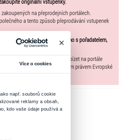
káři a držitelé průkazu ZTP/P zdarma bez vstupenky,
zakoupíte originální vstupenky.
d ZTP/P za plnou cenu
k zakoupených na přeprodejních portálech.
společného a tento způsob přeprodávání vstupenek
u o účasti na akci uzavíráte přímo s pořadatelem,
nařízení EU 2022/2065 zavázal nabízet na portále
Více o cookies
y, jež jsou v souladu s použitelným právem Evropské
jako např. souborů cookie
alizované reklamy a obsah,
ho, kdo vaše údaje používá a
4.7.2026 - LOKET