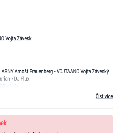
NO Vojta Závesk
• ARNY Arnošt Frauenberg • VOJTAANO Vojta Záveský
rian • DJ Flux
50514112/
Číst více
 na místě)
00 Kč (jen předprodej)
z - eTickets/mobileTickets, k dispozici jsou i prodejní
nek