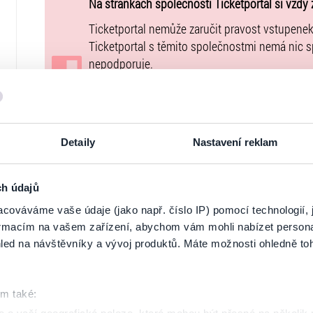
volné sezení a stání / bezbariérový přístup ANO / vozíč
Na stránkách společnosti Ticketportal si vždy 
rezervace místa na agenturavlny@seznam.cz / doprovo
Ticketportal nemůže zaručit pravost vstupene
Ticketportal s těmito společnostmi nemá nic 
nepodporuje.
Portál Ticketportal.cz je online tržištěm.
Smlouv
jehož údaje jsou uvedeny přímo v košíku.
Pořadatel se ve smyslu čl. 30 odst. 1 písm. e) 
Detaily
Nastavení reklam
www.ticketportal.cz pouze výrobky nebo služb
unie.
ch údajů
cováváme vaše údaje (jako např. číslo IP) pomocí technologií, 
ZMĚNY A UPOZORNĚNÍ
formacím na vašem zařízení, abychom vám mohli nabízet person
led na návštěvníky a vývoj produktů. Máte možnosti ohledně to
ZRUŠENO: EVROPA 2 COMEDY TOUR & DJ, 2
om také:
ZRUŠENO: