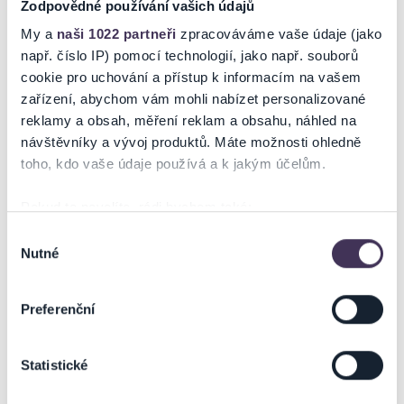
Zodpovědné používání vašich údajů
My a
naši 1022 partneři
zpracováváme vaše údaje (jako
např. číslo IP) pomocí technologií, jako např. souborů
cookie pro uchování a přístup k informacím na vašem
zařízení, abychom vám mohli nabízet personalizované
reklamy a obsah, měření reklam a obsahu, náhled na
návštěvníky a vývoj produktů. Máte možnosti ohledně
toho, kdo vaše údaje používá a k jakým účelům.
Pokud to povolíte, rádi bychom také:
Shromažďovali informace o vaší geografické poloze,
Výběr
Nutné
které mohou být přesné na několik metrů
souhlasu
Identifikovali vaše zařízení pomocí aktivního
skenování pro konkrétní charakteristiky (otisk prstu)
Preferenční
Zjistěte více o tom, jak zpracováváme vaše osobní
údaje, a nastavte si předvolby v
části s podrobnostmi
.
Statistické
Svůj souhlas můžete kdykoliv změnit nebo odvolat v
části Prohlášení o souborech cookie.