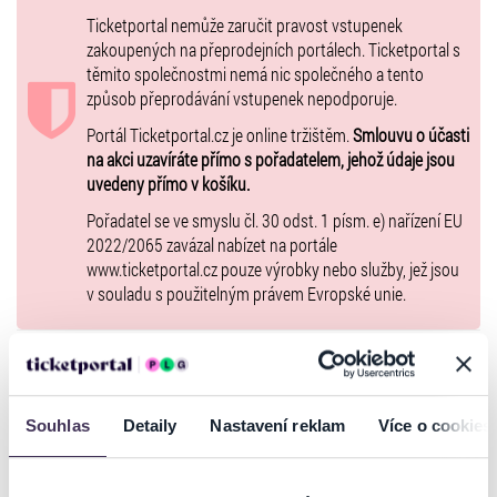
Caroline se jednoho dne z dlouhé chvíle začte do rozpracovaného
románu svého muže, úspěšného prozaika Guillauma, a nevěří svým
Ticketportal nemůže zaručit pravost vstupenek
očím. Hrdina románu o nemanželském poměru stárnoucího muže
zakoupených na přeprodejních portálech. Ticketportal s
s mladou atraktivní dívkou se povážlivě podobá samotnému
těmito společnostmi nemá nic společného a tento
autorovi. A dokonce tuší, o kterou dívku
způsob přeprodávání vstupenek nepodporuje.
by se mohlo jednat. Na večeři s přáteli Ericem a Sylvií se rozhodne
Portál Ticketportal.cz je online tržištěm.
Smlouvu o účasti
manžela se svým podezřením konfrontovat. Navodí tím vzrušující
na akci uzavíráte přímo s pořadatelem, jehož údaje jsou
atmosféru s dějem překvapivých zvratů a choulostivých odhalení.
uvedeny přímo v košíku.
Život a umění od sebe totiž mohou opisovat navzájem.
Pořadatel se ve smyslu čl. 30 odst. 1 písm. e) nařízení EU
Uvádíme v české premiéře.
2022/2065 zavázal nabízet na portále
Komedii Jeana-Françoise Crose (originální název Le Fantasme)
www.ticketportal.cz pouze výrobky nebo služby, jež jsou
uvádíme v české premiéře. V Paříži měla premiéru na podzim 2022 ve
v souladu s použitelným právem Evropské unie.
vynikající inscenaci v Comédie des Champs-Élysées.
Jean-François Cros se narodil roku 1976 v horském městě Annecy.
Je to úspěšný divadelní, televizní a filmový herec a velice obsazovaný
GALERIE
dabér. Za hru Hier est un autre jour !, kterou napsal společně se
Sylvainem Meyniacem, byl nominován na prestižní cenu Molière za
Souhlas
Detaily
Nastavení reklam
Více o cookies
nejlepší komedii.