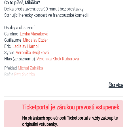
Co to píšeš, Miláčku?
Délka představení: cca 90 minut bez přestávky
Strhující herecký koncert ve francouzské komedii.
Osoby a obsazení
Caroline
Lenka Vlasáková
Guillaume
Miroslav Etzler
Eric
Ladislav Hampl
Sylvie
Veronika Svojtková
Hlas (ze záznamu)
Veronika Khek Kubařová
Překlad
Michal Zahálka
Režie
Petr Svojtka
Scéna a kostýmy
Agnieszka Pátá-Oldak
Číst více
Úryvek z písně Zamilovaná
Lenka Filipová
český text
Zdeněk Rytíř
Technici
Luboš Loubal, Marian Loubal, Petr Mrázek,
Sebastian Ečer,
Ticketportal je zárukou pravosti vstupenek
Martin Svoboda
Kostymérky
Helena Konarovská, Petra Masopustová
Hana Somsová
Na stránkách společnosti Ticketportal si vždy zakoupíte
originální vstupenky.