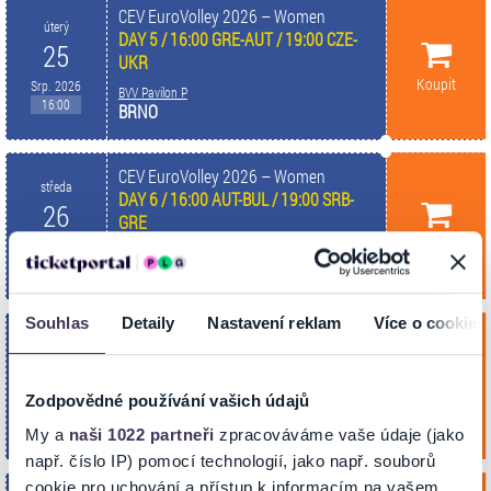
CEV EuroVolley 2026 – Women
úterý
DAY 5 / 16:00 GRE-AUT / 19:00 CZE-
25
UKR
Koupit
Srp. 2026
BVV Pavilon P
16:00
BRNO
CEV EuroVolley 2026 – Women
středa
DAY 6 / 16:00 AUT-BUL / 19:00 SRB-
26
GRE
Koupit
Srp. 2026
BVV Pavilon P
16:00
BRNO
Souhlas
Detaily
Nastavení reklam
Více o cookies
CEV EuroVolley 2026 – Women
čtvrtek
DAY 7 / 16:00 UKR-SRB / 19:00 CZE-
27
BUL
Zodpovědné používání vašich údajů
Koupit
Srp. 2026
BVV Pavilon P
16:00
BRNO
My a
naši 1022 partneři
zpracováváme vaše údaje (jako
např. číslo IP) pomocí technologií, jako např. souborů
cookie pro uchování a přístup k informacím na vašem