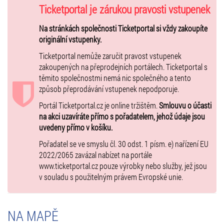
20:00
ČESKO
– Řecko
Ticketportal je zárukou pravosti vstupenek
Sobota 22. srpna 2026:
Na stránkách společnosti Ticketportal si vždy zakoupíte
16:00 Ukrajina – Řecko
originální vstupenky.
19:00 Rakousko –
ČESKO
Ticketportal nemůže zaručit pravost vstupenek
Neděle 23. srpna 2026:
zakoupených na přeprodejních portálech. Ticketportal s
16:00 Řecko – Bulharsko
těmito společnostmi nemá nic společného a tento
19:00
ČESKO
způsob přeprodávání vstupenek nepodporuje.
– Srbsko
Portál Ticketportal.cz je online tržištěm.
Smlouvu o účasti
Pondělí 24. srpna 2026:
na akci uzavíráte přímo s pořadatelem, jehož údaje jsou
16:00 Ukrajina – Rakousko
uvedeny přímo v košíku.
19:00 Srbsko – Bulharsko
Pořadatel se ve smyslu čl. 30 odst. 1 písm. e) nařízení EU
Úterý 25. srpna 2026:
2022/2065 zavázal nabízet na portále
16:00 Řecko – Rakousko
www.ticketportal.cz pouze výrobky nebo služby, jež jsou
19:00
ČESKO
v souladu s použitelným právem Evropské unie.
– Ukrajina
Středa 26. srpna 2026:
16:00 Rakousko – Bulharsko
NA MAPĚ
19:00 Srbsko – Řecko