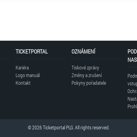
TICKETPORTAL
OZNÁMENÍ
POD
NAS
Kariéra
Tiskové zprávy
Logo manuál
Změny a zrušení
Podm
Kontakt
Pokyny pořadatele
vstu
Ochr
Nast
Prohl
© 2026 Ticketportal PLG. All rights reserved.