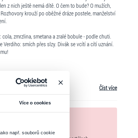
eden z nich ještě nemá dítě. O čem to bude? O mužích,
 Rozhovory krouží po oběžné dráze postele, manželství
ení.
 cola, zmrzlina, smetana a zralé bobule - podle chuti.
Verdiho: smích přes slzy. Divák se vcítí a cítí uznání.
smu!
levizního seriálu „The Landlady“, „Dapanki“ Anzhelika
Číst více
ná umělkyně Ukrajiny, herečka divadla Golden Gate,
divadelní a filmová herečka, hvězda televizního seriálu
Více o cookies
enko“, Kate Vertynska - divadelní a filmová herečka,
nek
zakoupíte originální vstupenky.
rov Umělec – Maria Pashkurova-Petrenko
jako např. souborů cookie