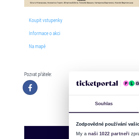
Koupit vstupenky
Informace o akci
Na mapě
Pozvat přátele:
Souhlas
Zodpovědné používání vaši
My a
naši 1022 partneři
zpra