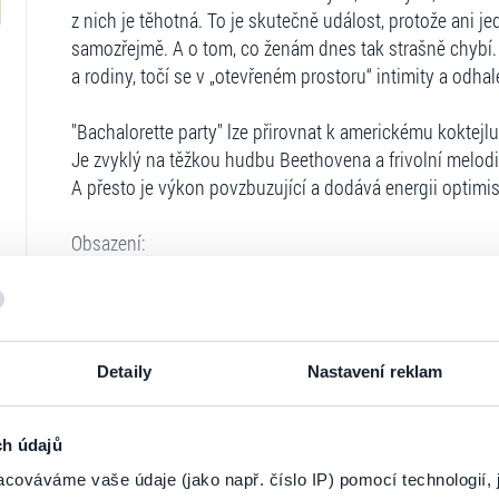
z nich je těhotná. To je skutečně událost, protože ani j
samozřejmě. A o tom, co ženám dnes tak strašně chybí.
a rodiny, točí se v „otevřeném prostoru“ intimity a odhal
"Bachalorette party" lze přirovnat k americkému koktejlu:
Je zvyklý na těžkou hudbu Beethovena a frivolní melodie 
A přesto je výkon povzbuzující a dodává energii optimi
Obsazení:
Olga Atanasova – divadelní a filmová herečka, hvězda te
Hyrych – Ctěná umělkyně Ukrajiny Vitalina Bibliv – Ctě
hvězda televizního seriálu „Dům štěstí“ Natalia Vasko – 
Detaily
Nastavení reklam
„Krepačka a divadelní hvězda televizního seriálu Kripach
hvězda televizního seriálu „SydorEnki a Sydorenki“
Ticketportal je zárukou pravosti vstupe
ch údajů
Na stránkách společnosti Ticketportal si vždy 
Autor hry – Laura Cunningham Režie – Tikhon Tikhomi
cováváme vaše údaje (jako např. číslo IP) pomocí technologií, 