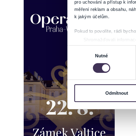
pro uchování a přístup k in
měření reklam a obsahu, náh
k jakým účelům.
Pokud to povolíte, rádi bych
Shromažďovali informace
Identifikovali vaše zaříz
Výběr
Zjistěte více o tom, jak zpr
Nutné
souhlasu
můžete kdykoliv změnit nebo 
Na těchto stránkách využívám
informace o vašem zařízení 
osobní údaje. Získané infor
Odmítnout
Tyto informace můžeme také s
zkombinovat s dalšími informa
Jaké typy cookies používáme,
můžete kdykoliv změnit v záp