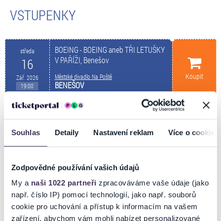
VSTUPENKY
BOEING - BOEING aneb TŘI LETUŠKY
středa
V PAŘÍŽI, Benešov
16
Koupit
Městské divadlo Na Poště
Zář. 2026
BENEŠOV
19:00
INFORMACE O AKCI
Souhlas
Detaily
Nastavení reklam
Více o cookies
září 2026 – 19:00 hod. – MD Na Poště / Strašnické divadlo Praha
Zodpovědné používání vašich údajů
Adverte
My a
naši 1022 partneři
zpracováváme vaše údaje (jako
BOEING - BOEING ANEB TŘI LETUŠKY V PAŘÍŽI
např. číslo IP) pomocí technologií, jako např. souborů
Hrají: Miroslav Šimůnek, Jirka Chvalovský, Lucie Linhartová, Šárka
cookie pro uchování a přístup k informacím na vašem
Vaňková
zařízení, abychom vám mohli nabízet personalizované