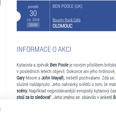
BEN POOLE (UK)
pondělí
30
Lis. 2026
Bounty Rock Cafe
20:00
OLOMOUC
INFORMACE O AKCI
Kytarista a zpěvák
Ben Poole
je novým příslibem britské
v posledních letech objevil. Dokonce ani jeho hrdinové,
Gary
Moore a
John Mayall
), nešetří pochvalami. Zdá se,
slušně našlápnuto. Jeho nahrávky svědčí o tom, že má
scény.
Například nejprodávanější evropský kytarový čas
stojí za to sledovat
". Jeho jméno se objevilo v anketě
B
později reprezentoval Spojené království v soutěži "
Euro
třetí...