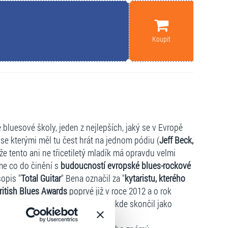
Koupit
 bluesové školy, jeden z nejlepších, jaký se v Evropě
 se kterými měl tu čest hrát na jednom pódiu (
Jeff Beck,
 že tento ani ne třicetiletý mladík má opravdu velmi
me co do činění s
budoucností evropské blues-rockové
opis "
Total Guitar
" Bena označil za "
kytaristu, kterého
ritish Blues Awards
poprvé již v roce 2012 a o rok
pean Blues Challenge
" v Berlíně, kde skončil jako