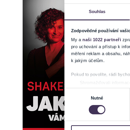
Souhlas
Zodpovědné používání vaši
My a
naši 1022 partneři
zpra
pro uchování a přístup k in
měření reklam a obsahu, náh
k jakým účelům.
Pokud to povolíte, rádi bych
Shromažďovali informace
Identifikovali vaše zaříz
Výběr
Zjistěte více o tom, jak zpr
Nutné
souhlasu
můžete kdykoliv změnit nebo 
Na těchto stránkách využívám
informace o vašem zařízení 