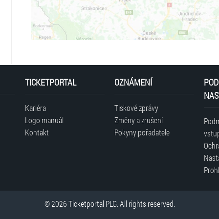
TICKETPORTAL
OZNÁMENÍ
POD
NAS
Kariéra
Tiskové zprávy
Logo manuál
Změny a zrušení
Podm
Kontakt
Pokyny pořadatele
vstu
Ochr
Nast
Prohl
© 2026 Ticketportal PLG. All rights reserved.