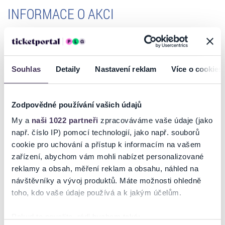
INFORMACE O AKCI
CONCENTUS MORAVIAE 2025
A NOCTE TEMPORIS
Souhlas
Detaily
Nastavení reklam
Více o cookies
Anna Besson
traverso
Myriam Rignol
viola da gamba
Béatrice Martin
cembalo
Simon Linné
theorba
Zodpovědné používání vašich údajů
Reinoud Van Mechelen
kontratenor, umělecký vedoucí
My a
naši 1022 partneři
zpracováváme vaše údaje (jako
např. číslo IP) pomocí technologií, jako např. souborů
Oh, ma belle brunette
cookie pro uchování a přístup k informacím na vašem
"La brunette" je nejen hnědovlasá žena, ale také hudební forma velmi
zařízení, abychom vám mohli nabízet personalizované
módní ve Francii konce 17. a začátku 18. století: krátká, něžná píseň,
reklamy a obsah, měření reklam a obsahu, náhled na
zabývající se milostnými nebo přírodními tématy, která mohla být
zpívána bez nebo i s doprovodem harmonického nástroje, koncem
návštěvníky a vývoj produktů. Máte možnosti ohledně
Číst více
17. století např. oblíbeného traversa neboli barokní flétny. Hvězdný
toho, kdo vaše údaje používá a k jakým účelům.
tenorista Reinoud Van Mechelen a jeho soubor a nocte temporis
představují antologii "brunetek", od těch něžných až po nejrozvernější
Pokud to povolíte, rádi bychom také: