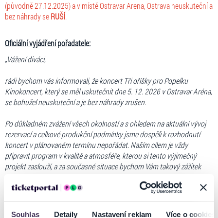
(původně 27.12.2025) a v místě Ostravar Arena, Ostrava neuskuteční a
bez náhrady se
RUŠÍ
.
Oficiální vyjádření pořadatele:
„Vážení diváci,
rádi bychom vás informovali, že koncert Tři oříšky pro Popelku
Kinokoncert, který se měl uskutečnit dne 5. 12. 2026 v Ostravar Aréna,
se bohužel neuskuteční a je bez náhrady zrušen.
Po důkladném zvážení všech okolností a s ohledem na aktuální vývoj
rezervací a celkové produkční podmínky jsme dospěli k rozhodnutí
koncert v plánovaném termínu nepořádat. Naším cílem je vždy
připravit program v kvalitě a atmosféře, kterou si tento výjimečný
projekt zaslouží, a za současné situace bychom Vám takový zážitek
nedokázali garantovat v podobě, jakou jsme si přáli.
Vstupné za eTicket Vám bude automaticky vráceno na účet. Fyzické
vstupenky lze vrátit v místě jejich zakoupení.
Souhlas
Detaily
Nastavení reklam
Více o cookies