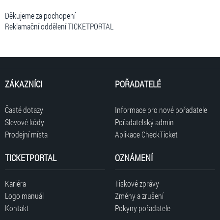
Děkujeme za pochopení
Reklamační oddělení TICKETPORTAL
ZÁKAZNÍCI
POŘADATELÉ
Časté dotazy
Informace pro nové pořadatele
Slevové kódy
Pořadatelský admin
Prodejní místa
Aplikace CheckTicket
TICKETPORTAL
OZNÁMENÍ
Kariéra
Tiskové zprávy
Logo manuál
Změny a zrušení
Kontakt
Pokyny pořadatele