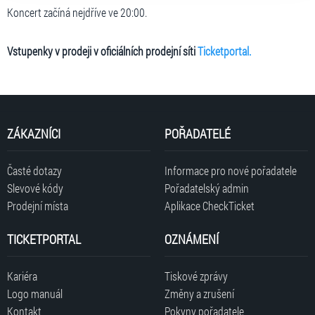
Koncert začíná nejdříve ve 20:00.
Vstupenky v prodeji v oficiálních prodejní síti
Ticketportal.
ZÁKAZNÍCI
POŘADATELÉ
Časté dotazy
Informace pro nové pořadatele
Slevové kódy
Pořadatelský admin
Prodejní místa
Aplikace CheckTicket
TICKETPORTAL
OZNÁMENÍ
Kariéra
Tiskové zprávy
Logo manuál
Změny a zrušení
Kontakt
Pokyny pořadatele