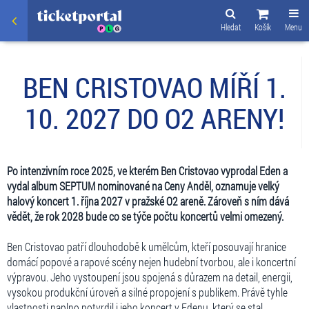
Hledat
Košík
Menu
BEN CRISTOVAO MÍŘÍ 1.
10. 2027 DO O2 ARENY!
Po intenzivním roce 2025, ve kterém Ben Cristovao vyprodal Eden a
vydal album SEPTUM nominované na Ceny Anděl, oznamuje velký
halový koncert 1. října 2027 v pražské O2 areně. Zároveň s ním dává
vědět, že rok 2028 bude co se týče počtu koncertů velmi omezený.
Ben Cristovao patří dlouhodobě k umělcům, kteří posouvají hranice
domácí popové a rapové scény nejen hudební tvorbou, ale i koncertní
výpravou. Jeho vystoupení jsou spojená s důrazem na detail, energii,
vysokou produkční úroveň a silné propojení s publikem. Právě tyhle
vlastnosti naplno potvrdil i jeho koncert v Edenu, který se stal