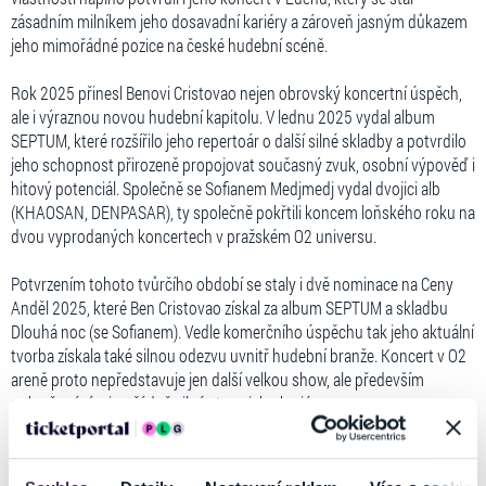
zásadním milníkem jeho dosavadní kariéry a zároveň jasným důkazem
jeho mimořádné pozice na české hudební scéně.
Rok 2025 přinesl Benovi Cristovao nejen obrovský koncertní úspěch,
ale i výraznou novou hudební kapitolu. V lednu 2025 vydal album
SEPTUM, které rozšířilo jeho repertoár o další silné skladby a potvrdilo
jeho schopnost přirozeně propojovat současný zvuk, osobní výpověď i
hitový potenciál. Společně se Sofianem Medjmedj vydal dvojici alb
(KHAOSAN, DENPASAR), ty společně pokřtili koncem loňského roku na
dvou vyprodaných koncertech v pražském O2 universu.
Potvrzením tohoto tvůrčího období se staly i dvě nominace na Ceny
Anděl 2025, které Ben Cristovao získal za album SEPTUM a skladbu
Dlouhá noc (se Sofianem). Vedle komerčního úspěchu tak jeho aktuální
tvorba získala také silnou odezvu uvnitř hudební branže. Koncert v O2
areně proto nepředstavuje jen další velkou show, ale především
pokračování mimořádně silné etapy jeho kariéry.
Pro Bena je charakteristický nejen "tah na branku", ale hlavně osobní
autenticita, disciplína a schopnost přetavit vlastní životní přístup do